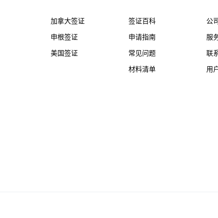
务
热门国家
帮助支持
关
加拿大签证
签证百科
公
申根签证
申请指南
服
美国签证
常见问题
联
材料清单
用