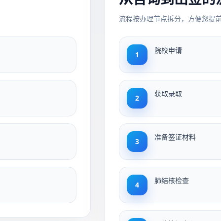
流程按办理节点拆分，方便您提
院校申请
1
获取录取
2
准备签证材料
3
肺结核检查
4