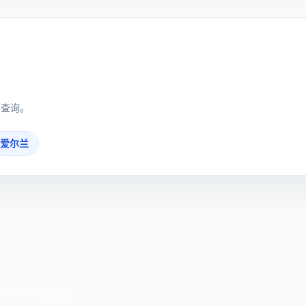
续查询。
爱尔兰
协助确认办理路径。