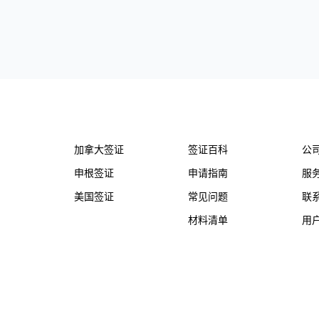
务
热门国家
帮助支持
关
加拿大签证
签证百科
公
申根签证
申请指南
服
美国签证
常见问题
联
材料清单
用